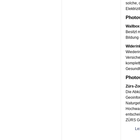
solche, 
Elektriz
Photo
Wallbox
Besitzt 
Bildung 
Widerin
Wiederin
Versiche
komplett
Gesundh
Photov
Zürs-Zo
Die Abk
Geoinfor
Naturgef
Hochwas
entschei
ZÜRS Ge
Le