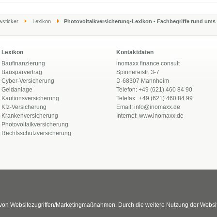
sticker
Lexikon
Photovoltaikversicherung-Lexikon - Fachbegriffe rund um
Lexikon
Kontaktdaten
Baufinanzierung
inomaxx finance consult
Bausparvertrag
Spinnereistr. 3-7
Cyber-Versicherung
D-68307 Mannheim
Geldanlage
Telefon: +49 (621) 460 84 90
Kautionsversicherung
Telefax:
+49 (621) 460 84 99
Kfz-Versicherung
Email:
info@inomaxx.de
Krankenversicherung
Internet:
www.inomaxx.de
Photovoltaikversicherung
Rechtsschutzversicherung
von Websitezugriffen/Marketingmaßnahmen. Durch die weitere Nutzung der Websi