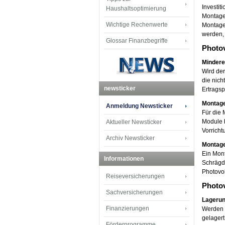
Investit
Haushaltsoptimierung
Montagek
Wichtige Rechenwerte
Montagek
werden, 
Glossar Finanzbegriffe
Photo
Mindere
Wird der
die nich
newsticker
Ertragsp
Montage
Anmeldung Newsticker
Für die 
Module 
Aktueller Newsticker
Vorricht
Archiv Newsticker
Montag
Ein Mont
Informationen
Schrägd
Photovo
Reiseversicherungen
Photov
Sachversicherungen
Lagerun
Finanzierungen
Werden i
gelagert
Förderprogramme