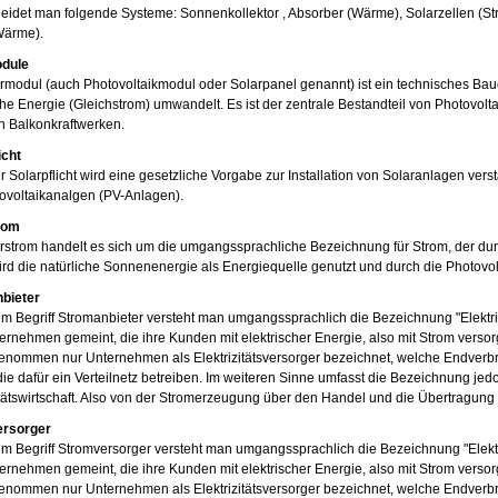
eidet man folgende Systeme: Sonnenkollektor , Absorber (Wärme), Solarzellen (St
Wärme).
dule
rmodul (auch Photovoltaikmodul oder Solarpanel genannt) ist ein technisches Baue
che Energie (Gleichstrom) umwandelt. Es ist der zentrale Bestandteil von Photovo
n Balkonkraftwerken.
icht
r Solarpflicht wird eine gesetzliche Vorgabe zur Installation von Solaranlagen vers
ovoltaikanalgen (PV-Anlagen).
rom
rstrom handelt es sich um die umgangssprachliche Bezeichnung für Strom, der du
rd die natürliche Sonnenenergie als Energiequelle genutzt und durch die Photovo
bieter
m Begriff Stromanbieter versteht man umgangssprachlich die Bezeichnung "Elektr
ernehmen gemeint, die ihre Kunden mit elektrischer Energie, also mit Strom versor
enommen nur Unternehmen als Elektrizitätsversorger bezeichnet, welche Endverbrau
die dafür ein Verteilnetz betreiben. Im weiteren Sinne umfasst die Bezeichnung j
itätswirtschaft. Also von der Stromerzeugung über den Handel und die Übertragung 
ersorger
m Begriff Stromversorger versteht man umgangssprachlich die Bezeichnung "Elekt
ernehmen gemeint, die ihre Kunden mit elektrischer Energie, also mit Strom versor
enommen nur Unternehmen als Elektrizitätsversorger bezeichnet, welche Endverbrau