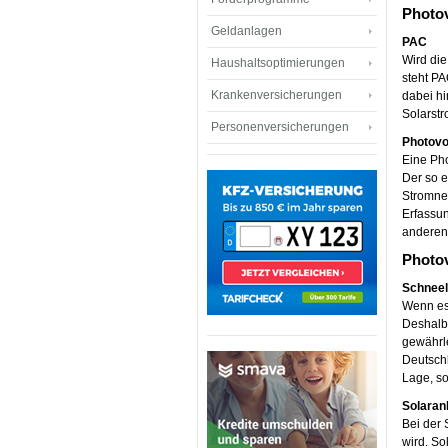
Photov
Geldanlagen
PAC
Wird di
Haushaltsoptimierungen
steht PA
Krankenversicherungen
dabei hi
Solarstr
Personenversicherungen
Photovo
Eine Pho
Der so e
Stromnet
Erfassu
anderen
Photov
Schnee
Wenn es 
Deshalb 
gewährle
Deutschl
Lage, s
Solaran
Bei der 
wird. So