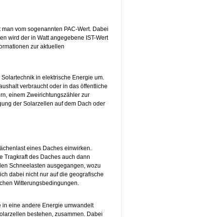
cht man vom sogenannten PAC-Wert. Dabei
sen wird der in Watt angegebene IST-Wert
ormationen zur aktuellen
 Solartechnik in elektrische Energie um.
shalt verbraucht oder in das öffentliche
rn, einem Zweirichtungszähler zur
gung der Solarzellen auf dem Dach oder
Flächenlast eines Daches einwirken.
 die Tragkraft des Daches auch dann
chalen Schneelasten ausgegangen, wozu
ch dabei nicht nur auf die geografische
ichen Witterungsbedingungen.
e in eine andere Energie umwandelt
Solarzellen bestehen, zusammen. Dabei