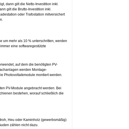
 dann gilt die Netto-Investition inkl.
 gilt die Brutto-Investition inkl.
destation oder Trafostation mitversichert
n.
e um mehr als 10 % unterschritten, werden
h immer eine softwaregestützte
erwendet, auf dem die benötigten PV-
gdachanlagen werden Montage-
ie Photovoltaikmodule montiert werden.
igten PV-Module angebracht werden. Bei
ienen bestehen, worauf schließlich die
 Stroh, Heu oder Kaminholz (gewerbsmäßig)
äuden zählen nicht dazu.