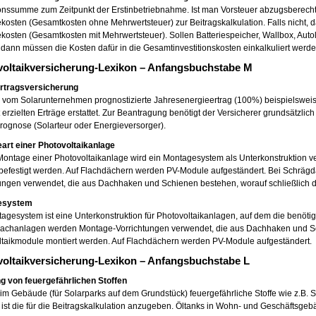
ionssumme zum Zeitpunkt der Erstinbetriebnahme. Ist man Vorsteuer abzugsberechtigt,
osten (Gesamtkosten ohne Mehrwertsteuer) zur Beitragskalkulation. Falls nicht, dann
osten (Gesamtkosten mit Mehrwertsteuer). Sollen Batteriespeicher, Wallbox, Autola
dann müssen die Kosten dafür in die Gesamtinvestitionskosten einkalkuliert werde
voltaikversicherung-Lexikon – Anfangsbuchstabe M
rtragsversicherung
 vom Solarunternehmen prognostizierte Jahresenergieertrag (100%) beispielsweis
t erzielten Erträge erstattet. Zur Beantragung benötigt der Versicherer grundsätzlic
rognose (Solarteur oder Energieversorger).
art einer Photovoltaikanlage
Montage einer Photovoltaikanlage wird ein Montagesystem als Unterkonstruktion v
befestigt werden. Auf Flachdächern werden PV-Module aufgeständert. Bei Schrä
ungen verwendet, die aus Dachhaken und Schienen bestehen, worauf schließlich d
esystem
agesystem ist eine Unterkonstruktion für Photovoltaikanlagen, auf dem die benöt
achanlagen werden Montage-Vorrichtungen verwendet, die aus Dachhaken und Sch
ltaikmodule montiert werden. Auf Flachdächern werden PV-Module aufgeständert.
oltaikversicherung-Lexikon – Anfangsbuchstabe L
g von feuergefährlichen Stoffen
m Gebäude (für Solarparks auf dem Grundstück) feuergefährliche Stoffe wie z.B.
 ist die für die Beitragskalkulation anzugeben. Öltanks in Wohn- und Geschäftsgeb