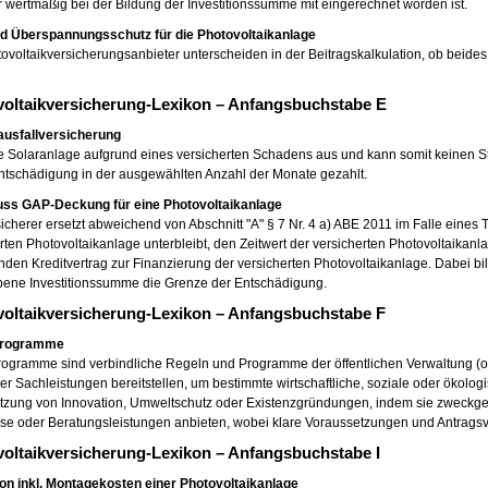
r wertmäßig bei der Bildung der Investitionssumme mit eingerechnet worden ist.
und Überspannungsschutz für die Photovoltaikanlage
ovoltaikversicherungsanbieter unterscheiden in der Beitragskalkulation, ob beides
oltaikversicherung-Lexikon – Anfangsbuchstabe E
ausfallversicherung
ne Solaranlage aufgrund eines versicherten Schadens aus und kann somit keinen S
ntschädigung in der ausgewählten Anzahl der Monate gezahlt.
uss GAP-Deckung für eine Photovoltaikanlage
icherer ersetzt abweichend von Abschnitt "A" § 7 Nr. 4 a) ABE 2011 im Falle eines
rten Photovoltaikanlage unterbleibt, den Zeitwert der versicherten Photovoltaikan
den Kreditvertrag zur Finanzierung der versicherten Photovoltaikanlage. Dabei bil
ene Investitionssumme die Grenze der Entschädigung.
oltaikversicherung-Lexikon – Anfangsbuchstabe F
programme
ogramme sind verbindliche Regeln und Programme der öffentlichen Verwaltung (oder
der Sachleistungen bereitstellen, um bestimmte wirtschaftliche, soziale oder ökologi
ützung von Innovation, Umweltschutz oder Existenzgründungen, indem sie zweckge
se oder Beratungsleistungen anbieten, wobei klare Voraussetzungen und Antragsv
oltaikversicherung-Lexikon – Anfangsbuchstabe I
ion inkl. Montagekosten einer Photovoltaikanlage