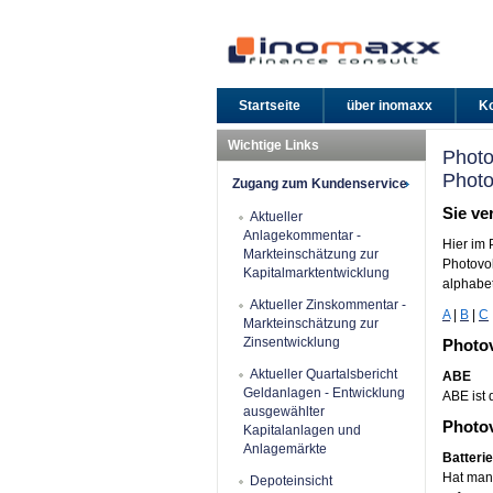
Startseite
über inomaxx
Ko
Wichtige Links
Photo
Photo
Zugang zum Kundenservice
Sie ve
Aktueller
Anlagekommentar -
Hier im 
Markteinschätzung zur
Photovol
Kapitalmarktentwicklung
alphabet
Aktueller Zinskommentar -
A
|
B
|
C
Markteinschätzung zur
Zinsentwicklung
Photov
Aktueller Quartalsbericht
ABE
Geldanlagen - Entwicklung
ABE ist 
ausgewählter
Photov
Kapitalanlagen und
Anlagemärkte
Batteri
Hat man 
Depoteinsicht