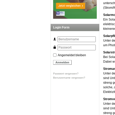
untersch
(Strom/
Solarmo
Ein Sola
elektris
Login Form
kleinere
Solarpfl
Unter de
um Phot
Solarst
Angemeldet bleiben
Bei Sola
Dabei wi
Stroman
Unter de
Passwort vergessen?
Benutzername vergessen?
sind Unt
streng g
solche, 
Elektriz
Stromv
Unter de
sind Unt
streng g