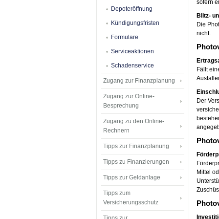
sofern e
Depoteröffnung
Blitz- 
Kündigungsfristen
Die Phot
nicht.
Formulare
Photov
Serviceaktionen
Ertrags
Schadenservice
Fällt ei
Ausfalle
Zugang zur Finanzplanung
Einschl
Zugang zur Online-
Der Vers
Besprechung
versiche
bestehen
Zugang zu den Online-
angegeb
Rechnern
Photov
Tipps zur Finanzplanung
Förder
Tipps zu Finanzierungen
Förderpr
Mittel o
Tipps zur Geldanlage
Unterst
Zuschüs
Tipps zum
Versicherungsschutz
Photov
Investit
Tipps zur