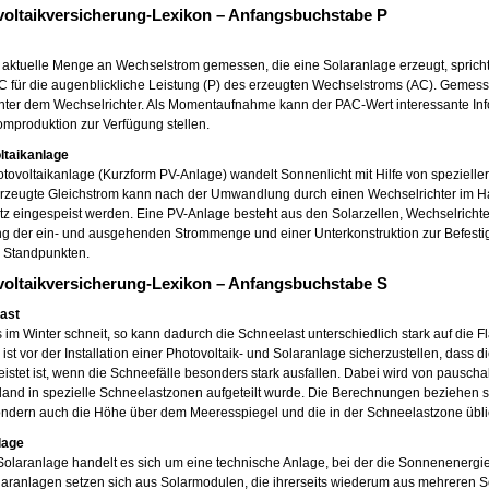
oltaikversicherung-Lexikon – Anfangsbuchstabe P
e aktuelle Menge an Wechselstrom gemessen, die eine Solaranlage erzeugt, spri
C für die augenblickliche Leistung (P) des erzeugten Wechselstroms (AC). Gemes
nter dem Wechselrichter. Als Momentaufnahme kann der PAC-Wert interessante Inf
omproduktion zur Verfügung stellen.
ltaikanlage
tovoltaikanlage (Kurzform PV-Anlage) wandelt Sonnenlicht mit Hilfe von spezieller
rzeugte Gleichstrom kann nach der Umwandlung durch einen Wechselrichter im Hau
z eingespeist werden. Eine PV-Anlage besteht aus den Solarzellen, Wechselrichte
ng der ein- und ausgehenden Strommenge und einer Unterkonstruktion zur Befesti
 Standpunkten.
oltaikversicherung-Lexikon – Anfangsbuchstabe S
last
im Winter schneit, so kann dadurch die Schneelast unterschiedlich stark auf die 
ist vor der Installation einer Photovoltaik- und Solaranlage sicherzustellen, dass
istet ist, wenn die Schneefälle besonders stark ausfallen. Dabei wird von paus
and in spezielle Schneelastzonen aufgeteilt wurde. Die Berechnungen beziehen si
ondern auch die Höhe über dem Meeresspiegel und die in der Schneelastzone übl
lage
Solaranlage handelt es sich um eine technische Anlage, bei der die Sonnenenergi
laranlagen setzen sich aus Solarmodulen, die ihrerseits wiederum aus mehreren 