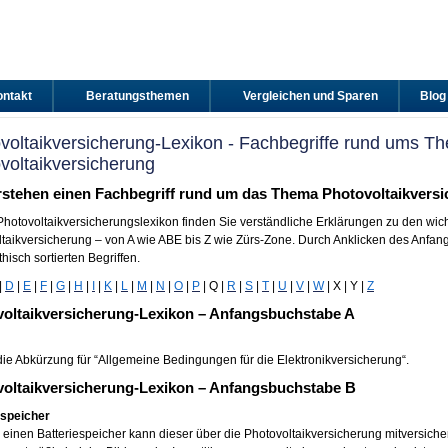
ntakt
Beratungsthemen
Vergleichen und Sparen
Blog
voltaikversicherung-Lexikon - Fachbegriffe rund ums T
voltaikversicherung
rstehen einen Fachbegriff rund um das Thema Photovoltaikversi
Photovoltaikversicherungslexikon finden Sie verständliche Erklärungen zu den wic
taikversicherung – von A wie ABE bis Z wie Zürs-Zone. Durch Anklicken des Anfa
hisch sortierten Begriffen.
|
D
|
E
|
F
|
G
|
H
|
I
|
K
|
L
|
M
|
N
|
O
|
P
| Q |
R
|
S
|
T
|
U
|
V
|
W
| X | Y |
Z
oltaikversicherung-Lexikon – Anfangsbuchstabe A
die Abkürzung für “Allgemeine Bedingungen für die Elektronikversicherung“.
oltaikversicherung-Lexikon – Anfangsbuchstabe B
espeicher
einen Batteriespeicher kann dieser über die Photovoltaikversicherung mitversicher