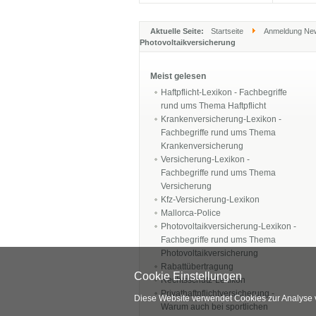
Aktuelle Seite:
Startseite
Anmeldung New
Photovoltaikversicherung
Meist gelesen
Haftpflicht-Lexikon - Fachbegriffe
rund ums Thema Haftpflicht
Krankenversicherung-Lexikon -
Fachbegriffe rund ums Thema
Krankenversicherung
Versicherung-Lexikon -
Fachbegriffe rund ums Thema
Versicherung
Kfz-Versicherung-Lexikon
Mallorca-Police
Photovoltaikversicherung-Lexikon -
Fachbegriffe rund ums Thema
Photovoltaikversicherung
Rabattübertragung
Cookie Einstellungen
Rechtsschutz-Lexikon
Privathaftpflichtversicherung -
Diese Website verwendet Cookies zur Analyse 
Warum auch bei sportlichen