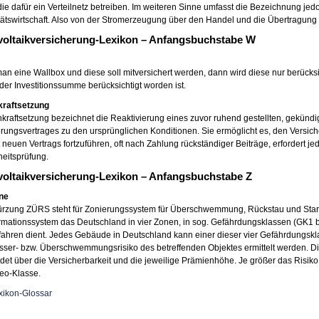
die dafür ein Verteilnetz betreiben. Im weiteren Sinne umfasst die Bezeichnung j
itätswirtschaft. Also von der Stromerzeugung über den Handel und die Übertragung 
voltaikversicherung-Lexikon – Anfangsbuchstabe W
man eine Wallbox und diese soll mitversichert werden, dann wird diese nur berücksi
der Investitionssumme berücksichtigt worden ist.
kraftsetzung
kraftsetzung bezeichnet die Reaktivierung eines zuvor ruhend gestellten, gekündig
rungsvertrages zu den ursprünglichen Konditionen. Sie ermöglicht es, den Versi
 neuen Vertrags fortzuführen, oft nach Zahlung rückständiger Beiträge, erfordert je
eitsprüfung.
oltaikversicherung-Lexikon – Anfangsbuchstabe Z
ne
ürzung ZÜRS steht für Zonierungssystem für Überschwemmung, Rückstau und Stark
mationssystem das Deutschland in vier Zonen, in sog. Gefährdungsklassen (GK1 bi
ahren dient. Jedes Gebäude in Deutschland kann einer dieser vier Gefährdungskl
ser- bzw. Überschwemmungsrisiko des betreffenden Objektes ermittelt werden. D
det über die Versicherbarkeit und die jeweilige Prämienhöhe. Je größer das Risik
o-Klasse.
xikon-Glossar