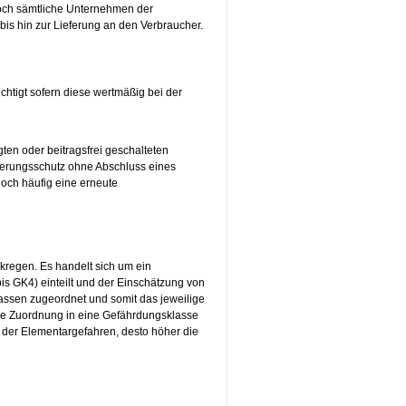
edoch sämtliche Unternehmen der
bis hin zur Lieferung an den Verbraucher.
chtigt sofern diese wertmäßig bei der
ten oder beitragsfrei geschalteten
cherungsschutz ohne Abschluss eines
doch häufig eine erneute
regen. Es handelt sich um ein
s GK4) einteilt und der Einschätzung von
assen zugeordnet und somit das jeweilige
ie Zuordnung in eine Gefährdungsklasse
o der Elementargefahren, desto höher die