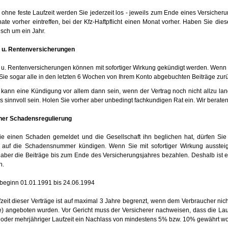
 ohne feste Laufzeit werden Sie jederzeit los - jeweils zum Ende eines Versicher
ate vorher eintreffen, bei der Kfz-Haftpflicht einen Monat vorher. Haben Sie diese
sch um ein Jahr.
 u. Rentenversicherungen
u. Rentenversicherungen können mit sofortiger Wirkung gekündigt werden. Wenn 
ie sogar alle in den letzten 6 Wochen von Ihrem Konto abgebuchten Beiträge zu
 kann eine Kündigung vor allem dann sein, wenn der Vertrag noch nicht allzu lan
s sinnvoll sein. Holen Sie vorher aber unbedingt fachkundigen Rat ein. Wir beraten
ner Schadensregulierung
e einen Schaden gemeldet und die Gesellschaft ihn beglichen hat, dürfen Sie 
 auf die Schadensnummer kündigen. Wenn Sie mit sofortiger Wirkung aussteige
aber die Beiträge bis zum Ende des Versicherungsjahres bezahlen. Deshalb ist e
n.
sbeginn 01.01.1991 bis 24.06.1994
zeit dieser Verträge ist auf maximal 3 Jahre begrenzt, wenn dem Verbraucher nicht 
e) angeboten wurden. Vor Gericht muss der Versicherer nachweisen, dass die L
- oder mehrjähriger Laufzeit ein Nachlass von mindestens 5% bzw. 10% gewährt wo