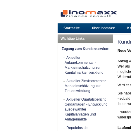
Startseite
über inomaxx
Ko
Wichtige Links
Kündi
Zugang zum Kundenservice
Neue Ve
Aktueller
Antrag w
Anlagekommentar -
Wer als 
Markteinschätzung zur
möglichs
Kapitalmarktentwicklung
Widerruf
Aktueller Zinskommentar -
Wird er 
Markteinschätzung zur
Zinsentwicklung
Sie habe
- sobald
Aktueller Quartalsbericht
Ihnen we
Geldanlagen - Entwicklung
ausgewählter
- wurde
Kapitalanlagen und
widerspr
Anlagemärkte
Depoteinsicht
Laufend