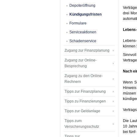
Depoteröffnung
Verträge
drei Mon
Kündigungsfristen
automati
Formulare
Lebens-
Serviceaktionen
Lebens- 
Schadenservice
können S
Zugang zur Finanzplanung
Sinnvoll
Zugang zur Online-
Vertrage
Besprechung
Nach ei
Zugang zu den Online-
Rechnern
Wenn Si
Hinweis
Tipps zur Finanzplanung
müssen 
kündige
Tipps zu Finanzierungen
Vertrag
Tipps zur Geldanlage
Tipps zum
Die Lauf
10 Jahr
Versicherungsschutz
bei fünf
Tipps zur