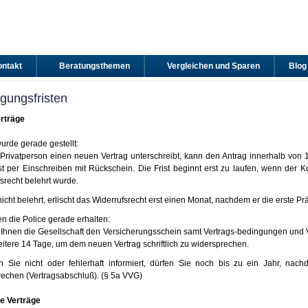
ntakt
Beratungsthemen
Vergleichen und Sparen
Blog
gungsfristen
rträge
urde gerade gestellt:
Privatperson einen neuen Vertrag unterschreibt, kann den Antrag innerhalb von 1
t per Einschreiben mit Rückschein. Die Frist beginnt erst zu laufen, wenn der Kun
srecht belehrt wurde.
nicht belehrt, erlischt das Widerrufsrecht erst einen Monat, nachdem er die erste Pr
n die Police gerade erhalten:
 Ihnen die Gesellschaft den Versicherungsschein samt Vertrags-bedingungen und 
itere 14 Tage, um dem neuen Vertrag schriftlich zu widersprechen.
n Sie nicht oder fehlerhaft informiert, dürfen Sie noch bis zu ein Jahr, nac
echen (Vertragsabschluß). (§ 5a VVG)
e Verträge