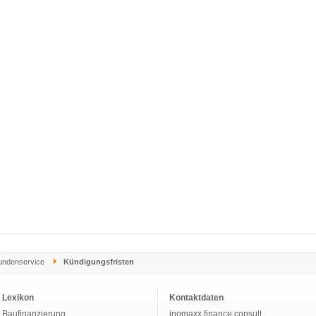
undenservice
Kündigungsfristen
Lexikon
Kontaktdaten
Baufinanzierung
inomaxx finance consult