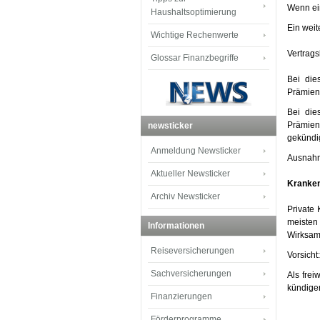
Wenn ein
Haushaltsoptimierung
Ein wei
Wichtige Rechenwerte
Vertrag
Glossar Finanzbegriffe
Bei die
Prämien
Bei die
Prämiene
newsticker
gekündig
Anmeldung Newsticker
Ausnahme
Aktueller Newsticker
Kranke
Archiv Newsticker
Private
meisten
Informationen
Wirksam
Reiseversicherungen
Vorsicht
Sachversicherungen
Als fre
kündige
Finanzierungen
Förderprogramme