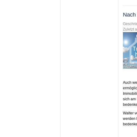
Nach 
Geschri
Zuletzt a
Auch wen
ermöglic
Immobili
sich am 
bedenke
Walter v
werden 
bedenken