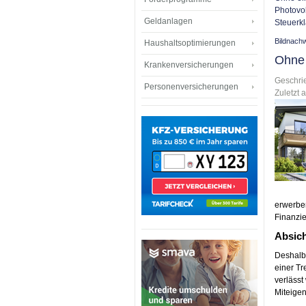
Photovol
Geldanlagen
Steuerkl
Bildnach
Haushaltsoptimierungen
Ohne 
Krankenversicherungen
Geschri
Personenversicherungen
Zuletzt a
erwerben
Finanzie
Absich
Deshalb 
einer Tr
verlässt
Miteigen