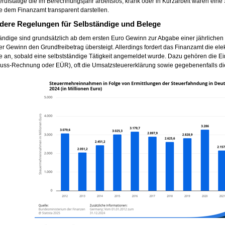
rufstätige die im Berechnungsjahr arbeitslos, krank oder in Kurzarbeit waren ein
e dem Finanzamt transparent darstellen.
ere Regelungen für Selbständige und Belege
ändige sind grundsätzlich ab dem ersten Euro Gewinn zur Abgabe einer jährlichen
er Gewinn den Grundfreibetrag übersteigt. Allerdings fordert das Finanzamt die el
e an, sobald eine selbstständige Tätigkeit angemeldet wurde. Dazu gehören die 
uss-Rechnung oder EÜR), oft die Umsatzsteuererklärung sowie gegebenenfalls di