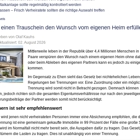
taikanlage sollte regelmäßig kontrolliert werden
assen – Frisch Verheiratete sollten die richtige Auswahl treffen
weis
einen Trauschein den Wunsch vom eigenen Heim erfüll
eben von Olaf Kauhs
ktualisiert:
02. August 2026
Mittlerweile leben in der Republik über 4,4 Millionen Menschen in
Paare verspüren den Wunsch nach einem eigenen Heim ohne dabe
oder beim Ableben des eigenen Partners kann es jedoch zu ein
kommen.
Im Gegensatz zu Ehen sieht das Gesetz bei nichtehelichen Leben
Regelungen bei Trennungen vor. Eine Zuordnung oder ein möglic
Trennung wird somit nicht in Betracht gezogen. Demnach können 
, jedoch richten sich die gesamten Eigentumsverhältnisse nur nach den jeweilige
rungsbeiträge der Partner werden somit nicht berücksichtigt.
ern ist sehr empfehlenswert
wird jenen nicht verheirateten Personen immer eine Absicherung empfohlen, die dur
ennung ist eine gemeinsam gekaufte Immobilie in 99 Prozent der Fälle eine große Str
 wird im Normalfall nicht mehr bereit sein, die Ausgaben dafür zu tragen. Das Gese
tümern die Lasten zu tragen. Dies ist unabhängig von einer Trennung.