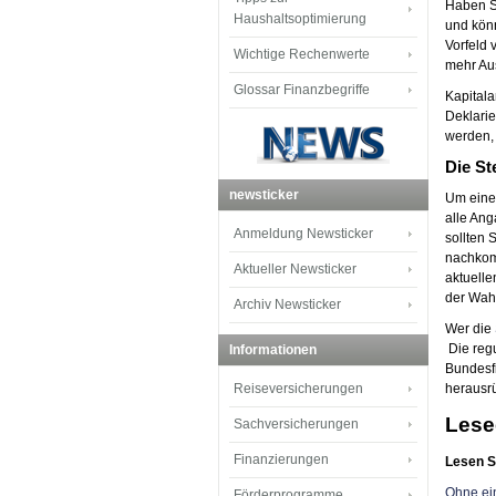
Haben Si
Haushaltsoptimierung
und könn
Vorfeld
Wichtige Rechenwerte
mehr Au
Glossar Finanzbegriffe
Kapitala
Deklarie
werden,
Die St
newsticker
Um eine 
alle Ang
Anmeldung Newsticker
sollten 
nachkom
Aktueller Newsticker
aktuelle
der Wah
Archiv Newsticker
Wer die
Die regu
Informationen
Bundesfi
Reiseversicherungen
herausr
Lese
Sachversicherungen
Finanzierungen
Lesen S
Ohne ei
Förderprogramme