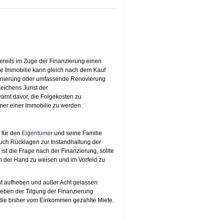
bereits im Zuge der Finanzierung einen
de Immobilie kann gleich nach dem Kauf
anierung oder umfassende Renovierung
eichens Jurist der
rnt davor, die Folgekosten zu
ümer einer Immobilie zu werden.
n für den
Eigentümer
und seine Familie
 auch Rücklagen zur Instandhaltung der
ist die Frage nach der Finanzierung, sollte
n der Hand zu weisen und im Vorfeld zu
ht aufheben und außer Acht gelassen
neben der Tilgung der Finanzierung
s die bisher vom Einkommen gezahlte Miete.