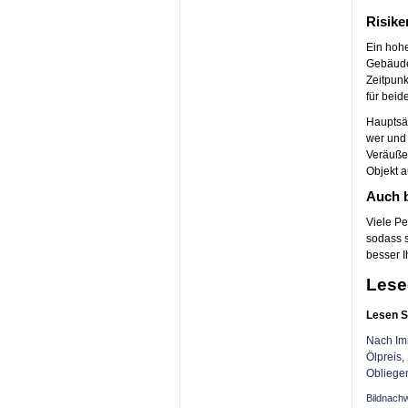
Risike
Ein hohe
Gebäude 
Zeitpunk
für beid
Hauptsäc
wer und
Veräußer
Objekt a
Auch b
Viele Pe
sodass s
besser I
Lese
Lesen S
Nach Imm
Ölpreis,
Obliegen
Bildnach