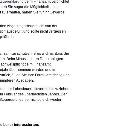
teuererklärung
beim Finanzamt verpflichtet
en Sie sogar die Möglichkeit, bei im
zu erhalten, haben Sie für Ihr Gewerbe
hrten Abgeltungssteuer nicht von der
ch ausgefüllt und sollte nicht vergessen
führt hat.
nzamt zu schützen ist es wichtig, dass Sie
nen. Beim Minus in Ihren Depotanlagen
 Nachweispflicht beim Finanzamt
lgejahr übernommen werden und im
ück, füllen Sie Ihre Formulare richtig und
 minderen Ausgaben.
ter oder Lohnsteuerhilfeverein hinzuziehen.
g im Februar des übernächsten Jahres. Der
Steuereuro, den er nicht gleich wieder
e Leser interessierten: