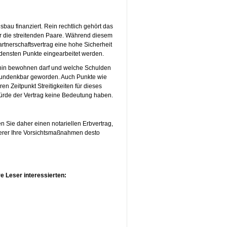
au finanziert. Rein rechtlich gehört das
ür die streitenden Paare. Während diesem
artnerschaftsvertrag eine hohe Sicherheit
edensten Punkte eingearbeitet werden.
erhin bewohnen darf und welche Schulden
u undenkbar geworden. Auch Punkte wie
 Zeitpunkt Streitigkeiten für dieses
ürde der Vertrag keine Bedeutung haben.
 Sie daher einen notariellen Erbvertrag,
cherer Ihre Vorsichtsmaßnahmen desto
e Leser interessierten: