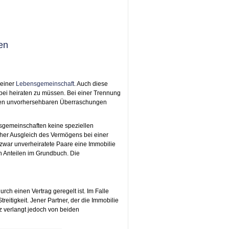
en
 einer
Lebensgemeinschaft
. Auch diese
i heiraten zu müssen. Bei einer Trennung
igen unvorhersehbaren Überraschungen
sgemeinschaften keine speziellen
her Ausgleich des Vermögens bei einer
zwar unverheiratete Paare eine Immobilie
n Anteilen im Grundbuch. Die
ch einen Vertrag geregelt ist. Im Falle
eitigkeit. Jener Partner, der die Immobilie
tz verlangt jedoch von beiden