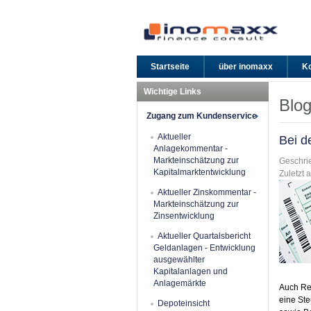
Startseite
über inomaxx
Ko
Wichtige Links
Blo
Zugang zum Kundenservice
Aktueller
Bei d
Anlagekommentar -
Markteinschätzung zur
Geschri
Kapitalmarktentwicklung
Zuletzt a
Aktueller Zinskommentar -
Markteinschätzung zur
Zinsentwicklung
Aktueller Quartalsbericht
Geldanlagen - Entwicklung
ausgewählter
Kapitalanlagen und
Anlagemärkte
Auch Ren
eine Ste
Depoteinsicht