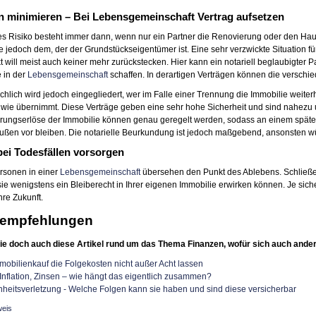
n minimieren – Bei Lebensgemeinschaft Vertrag aufsetzen
s Risiko besteht immer dann, wenn nur ein Partner die Renovierung oder den Hausb
jedoch dem, der der Grundstückseigentümer ist. Eine sehr verzwickte Situation f
t will meist auch keiner mehr zurückstecken. Hier kann ein notariell beglaubigter P
e in der
Lebensgemeinschaft
schaffen. In derartigen Verträgen können die verschi
hlich wird jedoch eingegliedert, wer im Falle einer Trennung die Immobilie weit
 wie übernimmt. Diese Verträge geben eine sehr hohe Sicherheit und sind nahez
ungserlöse der Immobilie können genau geregelt werden, sodass an einem späteren
ußen vor bleiben. Die notarielle Beurkundung ist jedoch maßgebend, ansonsten w
ei Todesfällen vorsorgen
rsonen in einer
Lebensgemeinschaft
übersehen den Punkt des Ablebens. Schließen
ie wenigstens ein Bleiberecht in Ihrer eigenen Immobilie erwirken können. Je si
hre Zukunft.
empfehlungen
ie doch auch diese Artikel rund um das Thema Finanzen, wofür sich auch ander
obilienkauf die Folgekosten nicht außer Acht lassen
 Inflation, Zinsen – wie hängt das eigentlich zusammen?
heits­verletzung - Welche Folgen kann sie haben und sind diese versicherbar
weis