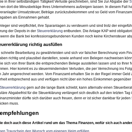
e in Ihrer selbständigen Tätigkeit Verluste geschrieben, sind Sie zur Abgabe der
S
en dort die Minusbeträge Ihres Unternehmens aufzeigen lassen. In diesem Fall hab
 veranlagter Umsatzsteuer, Beträge zurückzubekommen und so Geld vom Finanzamt 
sgaben als Einnahmen gehabt.
nleger sind verpflichtet, ihre Sparanlagen zu versteuern und sind trotz der eingefü
rung der Depots in der
Steuererklärung
entbunden. Die Anlage KAP wird obligatoris
 wenn die Bank bei konfessionsgebundenen Kunden noch keine Kirchensteuer abge
euererklärung richtig ausfüllen
schnelle Bearbeitung zu gewährleisten und sich vor falscher Berechnung vom Fina
aben richtig und plausibel darstellen, sowie anhand von Belegen nachweisen kön
Sie sich von Ihrer Bank die entsprechenden Belege ausstellen lassen und so Ihrer
men. Hier kommt es zu steuermindernden Verlusten, die per Verrechnung ins Fo
n Jahr angerechnet werden. Vom Finanzamt erhalten Sie in der Regel immer Geld zur
rheit entsprechend aus und verfügen nicht über ein hohes Einkommen gegenüber
Steuererklärung
gern auf die lange Bank schiebt, kann alternativ einen Steuerbera
läre Abgabefrist für die Steuerklärung verlängert sich deutlich auf den letzten Ta
nanzminister dürfte sich darüber auch freuen, denn er ist sicher dankbar für jeden 
ücken muss.
empfehlungen
ie doch auch diese Artikel rund um das Thema Finanzen, wofür sich auch ander
nen Trauschein den Wunsch vom eigenen Heim erfüllen