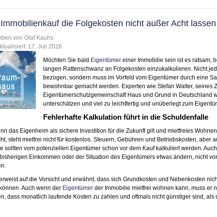
Immobilienkauf die Folgekosten nicht außer Acht lassen
eben von Olaf Kauhs
ktualisiert:
17. Juli 2026
Möchten Sie bald
Eigentümer
einer Immobilie sein ist es ratsam, 
langen Rattenschwanz an Folgekosten einzukalkulieren. Nicht je
bezogen, sondern muss im Vorfeld vom Eigentümer durch eine S
bewohnbar gemacht werden. Experten wie Stefan Walter, seines Z
Eigentümerschutzgemeinschaft Haus und Grund in Deutschland wa
unterschätzen und viel zu leichtfertig und unüberlegt zum Eigent
Fehlerhafte Kalkulation führt in die Schuldenfalle
n das Eigenheim als sichere Investition für die Zukunft gilt und mietfreies Wohne
ht, steht mietfrei nicht für kostenlos. Steuern, Gebühren und Betriebskosten, aber
e sollten vom potenziellen Eigentümer schon vor dem Kauf kalkuliert werden. Auch 
bisherigen Einkommen oder der Situation des Eigentümers etwas ändern, nicht vo
n.
erweist auf die Vorsicht und erwähnt, dass sich Grundkosten und Nebenkosten nic
können. Auch wenn der
Eigentümer
der Immobilie mietfrei wohnen kann, muss er 
, dass monatlich laufende Kosten zu zahlen und oftmals nicht günstiger sind, al