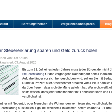
ntakt
Beratungsthemen
Vergleichen und Sparen
Blog
g
er Steuererklärung sparen und Geld zurück holen
eben von Olaf Kauhs
ktualisiert:
03. August 2026
Bis zum 31. Juli eines jeden Jahres muss jeder Bürger, der nicht ü
Steuererklärung
für das vergangene Kalenderjahr beim Finanzamt
Aufgabe länger vor sich her geschoben wird, sollten Sie mit Beda
Rund 90 Prozent aller Arbeitnehmer erhalten vom Fiskus nämlich
darüber freuen, dass sich die Mühe gelohnt hat. Wer nicht weiß, 
sollte wissen, dass jeder Arbeitnehmer mit Lohnsteuerkarte und 
verpflichtet ist.
tner mit Nebenjob oder Menschen die Wohnungen vermieten sind verpflichtet, ihr
uererklärung auszufüllen. Egal bei welchem Einkommen, sofern es über 410 Euro m