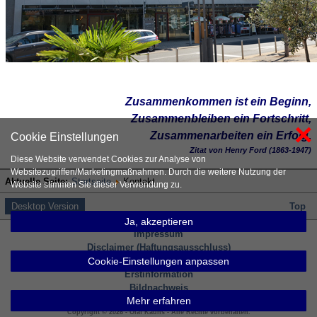
Zusammenkommen ist ein Beginn,
Zusammenbleiben ein Fortschritt,
×
Zusammenarbeiten ein Erfolg.
Cookie Einstellungen
Zitat von Henry Ford (1863-1947)
Diese Website verwendet Cookies zur Analyse von
Websitezugriffen/Marketingmaßnahmen. Durch die weitere Nutzung der
Aktuelle Seite:
Startseite
Kontakt
Website stimmen Sie dieser Verwendung zu.
Desktop Version
Top
Ja, akzeptieren
Impressum
Disclaimer (Haftungsausschluss)
Datenschutzerklärung
Cookie-Einstellungen anpassen
Erstinformation
Bildnachweis
Mehr erfahren
Inhaltsverzeichnis
Copyright © 2026 - Olaf Kauhs - Alle Rechte vorbehalten.