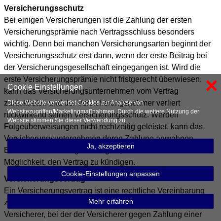
Versicherungsschutz
Bei einigen Versicherungen ist die Zahlung der ersten
Versicherungsprämie nach Vertragsschluss besonders
wichtig. Denn bei manchen Versicherungsarten beginnt der
Versicherungsschutz erst dann, wenn der erste Beitrag bei
der Versicherungsgesellschaft eingegangen ist. Wird die
×
erste Versicherungsprämie nicht fristgerecht überwiesen,
Cookie Einstellungen
kann das Versicherungsunternehmen vom Vertrag
zurücktreten und der Versicherungsnehmer verliert
Diese Website verwendet Cookies zur Analyse von
Websitezugriffen/Marketingmaßnahmen. Durch die weitere Nutzung der
rückwirkend seinen Versicherungsschutz. Werden
Website stimmen Sie dieser Verwendung zu.
Folgeüberweisungen nicht rechtzeitig geleistet, kann das
Versicherungsunternehmen deren Zahlung anmahnen.
Ja, akzeptieren
Bleiben die Mahnungen erfolglos, hat der Versicherer die
Möglichkeit, den Vertrag zu kündigen.
Cookie-Einstellungen anpassen
Versicherungsvertrag
Ein Versicherungsvertrag ist eine rechtliche Vereinbarung
Mehr erfahren
zwischen einem Versicherungsnehmer und einem
Versicherer, bei der der Versicherer gegen Zahlung einer