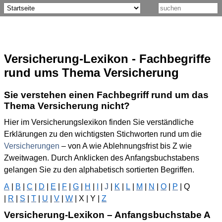
Versicherung-Lexikon - Fachbegriffe
rund ums Thema Versicherung
Sie verstehen einen Fachbegriff rund um das
Thema Versicherung nicht?
Hier im Versicherungslexikon finden Sie verständliche
Erklärungen zu den wichtigsten Stichworten rund um die
Versicherungen
– von A wie Ablehnungsfrist bis Z wie
Zweitwagen. Durch Anklicken des Anfangsbuchstabens
gelangen Sie zu den alphabetisch sortierten Begriffen.
A
|
B
|
C
|
D
|
E
|
F
|
G
|
H
|
I
|
J
|
K
|
L
|
M
|
N
|
O
|
P
| Q
|
R
|
S
|
T
|
U
|
V
|
W
| X | Y |
Z
Versicherung-Lexikon – Anfangsbuchstabe A