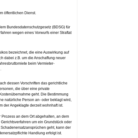
m öffentlichen Dienst.
h dem Bundesdatenschutzgesetz (BDSG) für
rfahren wegen eines Vorwurfs einer Straftat
ikos bezeichnet, die eine Auswirkung auf
ich dabei z.B. um die Anschaffung neuer
hresbruttomiete beim Vermieter-
.
ach dessen Vorschriften das gerichtliche
ersonen, die über eine private
r Kostenübernahme geht. Die Bestimmung
ine natürliche Person an- oder beklagt wird,
em der Angeklagte derzeit wohnhaft ist.
der Prozess an dem Ort abgehalten, an dem
s Gerichtsverfahren um ein Grundstück oder
n Schadenersatzansprüchen geht, kann der
nersatzpflichte Handlung erfolgt ist.