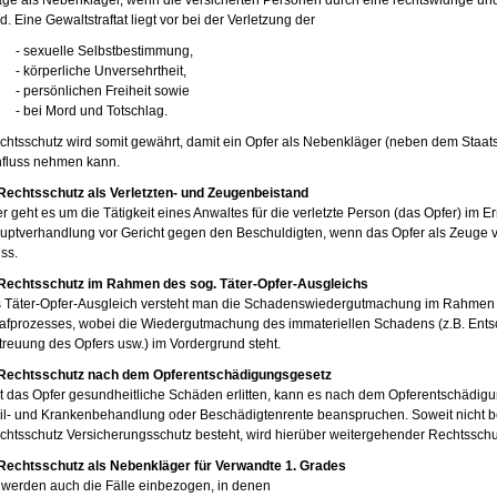
age als Nebenkläger, wenn die versicherten Personen durch eine rechtswidrige und
d. Eine Gewaltstraftat liegt vor bei der Verletzung der
- sexuelle Selbstbestimmung,
- körperliche Unversehrtheit,
- persönlichen Freiheit sowie
- bei Mord und Totschlag.
chtsschutz wird somit gewährt, damit ein Opfer als Nebenkläger (neben dem Staatsa
nfluss nehmen kann.
 Rechtsschutz als Verletzten- und Zeugenbeistand
er geht es um die Tätigkeit eines Anwaltes für die verletzte Person (das Opfer) im E
uptverhandlung vor Gericht gegen den Beschuldigten, wenn das Opfer als Zeuge v
ss.
 Rechtsschutz im Rahmen des sog. Täter-Opfer-Ausgleichs
s Täter-Opfer-Ausgleich versteht man die Schadenswiedergutmachung im Rahmen e
rafprozesses, wobei die Wiedergutmachung des immateriellen Schadens (z.B. Ents
treuung des Opfers usw.) im Vordergrund steht.
 Rechtsschutz nach dem Opferentschädigungsgesetz
t das Opfer gesundheitliche Schäden erlitten, kann es nach dem Opferentschädig
il- und Krankenbehandlung oder Beschädigtenrente beanspruchen. Soweit nicht bere
chtsschutz Versicherungsschutz besteht, wird hierüber weitergehender Rechtsschu
 Rechtsschutz als Nebenkläger für Verwandte 1. Grades
 werden auch die Fälle einbezogen, in denen