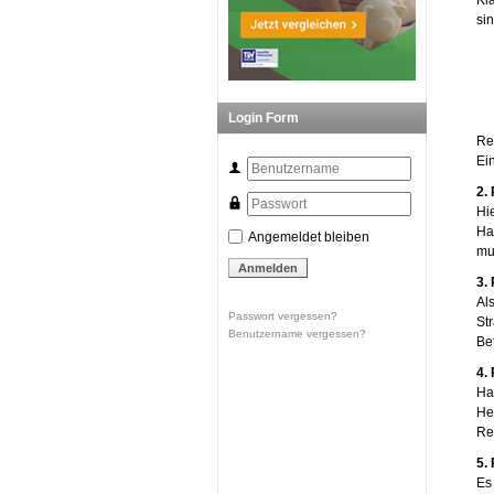
Kl
sin
Login Form
Re
Ei
2.
Hi
Ha
Angemeldet bleiben
mu
3.
Al
Passwort vergessen?
St
Benutzername vergessen?
Be
4.
Ha
He
Re
5.
Es