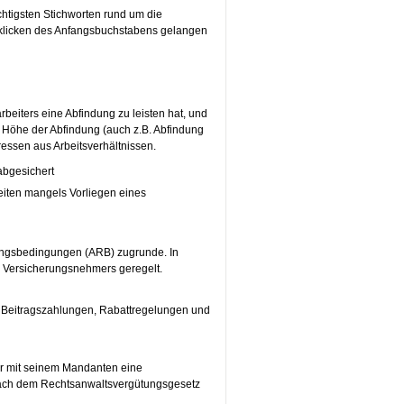
chtigsten Stichworten rund um die
nklicken des Anfangsbuchstabens gelangen
rbeiters eine Abfindung zu leisten hat, und
 Höhe der Abfindung (auch z.B. Abfindung
ressen aus Arbeitsverhältnissen.
abgesichert
eiten mangels Vorliegen eines
ungsbedingungen (ARB) zugrunde. In
 Versicherungsnehmers geregelt.
e Beitragszahlungen, Rabattregelungen und
er mit seinem Mandanten eine
 nach dem Rechtsanwaltsvergütungsgesetz