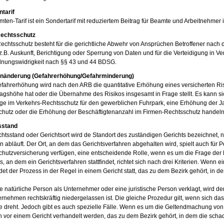
tarif
ten-Tarif ist ein Sondertarif mit reduziertem Beitrag für Beamte und Arbeitnehmer i
echtsschutz
echtsschutz besteht für die gerichtliche Abwehr von Ansprüchen Betroffener nac
z.B. Auskunft, Berichtigung oder Sperrung von Daten und für die Verteidigung in Ve
dnungswidrigkeit nach §§ 43 und 44 BDSG.
nänderung (Gefahrerhöhung/Gefahrminderung)
fahrerhöhung wird nach den ARB die quantitative Erhöhung eines versicherten Ris
ragshöhe hat oder die Übernahme des Risikos insgesamt in Frage stellt. Es kann s
e im Verkehrs-Rechtsschutz für den gewerblichen Fuhrpark, eine Erhöhung der Ja
chutz oder die Erhöhung der Beschäftigtenanzahl im Firmen-Rechtsschutz handeln
sstand
chtsstand oder Gerichtsort wird de Standort des zuständigen Gerichts bezeichnet, n
n abläuft. Der Ort, an dem das Gerichtsverfahren abgehalten wird, spielt auch für P
chutzversicherung verfügen, eine entscheidende Rolle, wenn es um die Frage de
s, an dem ein Gerichtsverfahren stattfindet, richtet sich nach drei Kriterien. Wenn e
det der Prozess in der Regel in einem Gericht statt, das zu dem Bezirk gehört, in d
e natürliche Person als Unternehmer oder eine juristische Person verklagt, wird 
rnehmen rechtskräftig niedergelassen ist. Die gleiche Prozedur gilt, wenn sich da
 dreht. Jedoch gibt es auch spezielle Fälle. Wenn es um die Geltendmachung vo
h vor einem Gericht verhandelt werden, das zu dem Bezirk gehört, in dem die schade