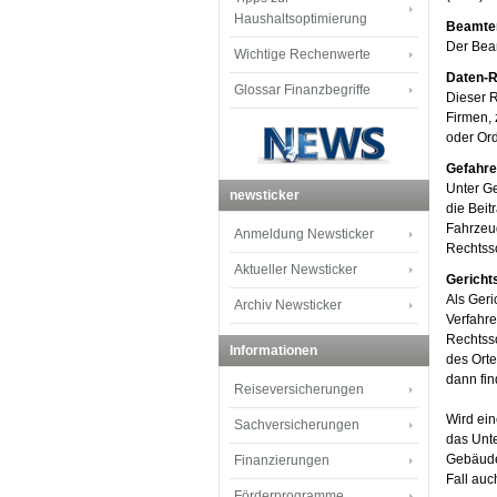
Haushaltsoptimierung
Beamten
Der Beam
Wichtige Rechenwerte
Daten-R
Glossar Finanzbegriffe
Dieser R
Firmen, 
oder Or
Gefahre
Unter Ge
newsticker
die Beit
Fahrzeug
Anmeldung Newsticker
Rechtss
Aktueller Newsticker
Gericht
Als Geri
Archiv Newsticker
Verfahre
Rechtss
Informationen
des Orte
dann fin
Reiseversicherungen
Wird ein
Sachversicherungen
das Unte
Gebäude
Finanzierungen
Fall auc
Förderprogramme