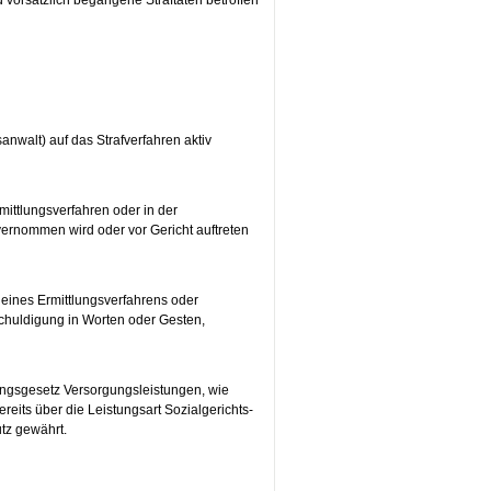
 vorsätzlich begangene Straftaten betroffen
nwalt) auf das Strafverfahren aktiv
rmittlungsverfahren oder in der
ernommen wird oder vor Gericht auftreten
ines Ermittlungsverfahrens oder
chuldigung in Worten oder Gesten,
ungsgesetz Versorgungsleistungen, wie
its über die Leistungsart Sozialgerichts-
tz gewährt.