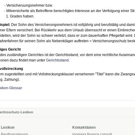
- Versicheruungsnehmer bzw.
- Mitversicherte als Betroffene berechtigtes Interesse an der Verfolgung einer 
1. Grades haben.
ispiel:
Der Sohn des Versicherungsnehmers ist volljährig und berufstätig und dami
iner Eltern versichert. Bei Rückkehr aus dem Urlaub überrascht er einen Einbrech
 stellen, wird der Sohn so schwer verletzt, dass er zum dauerhaften Pflegefall wird
rafverfahren für seinen Sohn als Nebenkläger auftreten = Versicherungsschutz best
iges Gericht
 des zuständigen Gerichtes ist der Gerichtsstand, vor dem eine rechtliche Auseina
ionen dazu findet man unter
Gerichtsstand
.
ollstreckung
m zugestellten und mit Vollstreckungsklausel versehenen "Titel" kann die Zwangsv
, Zahlung).
xikon-Glossar
echtsschutz-Lexikon
Lexikon
Kontaktdaten
Baufinanzierung
inomaxx finance consult