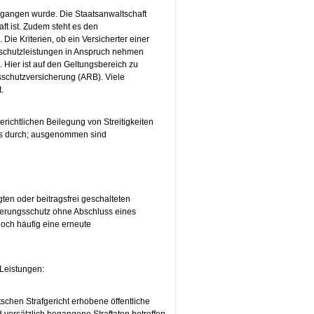
 begangen wurde. Die Staatsanwaltschaft
ft ist. Zudem steht es den
Die Kriterien, ob ein Versicherter einer
sschutzleistungen in Anspruch nehmen
Hier ist auf den Geltungsbereich zu
schutzversicherung (ARB). Viele
.
richtlichen Beilegung von Streitigkeiten
ses durch; ausgenommen sind
ten oder beitragsfrei geschalteten
cherungsschutz ohne Abschluss eines
doch häufig eine erneute
 Leistungen:
tschen Strafgericht erhobene öffentliche