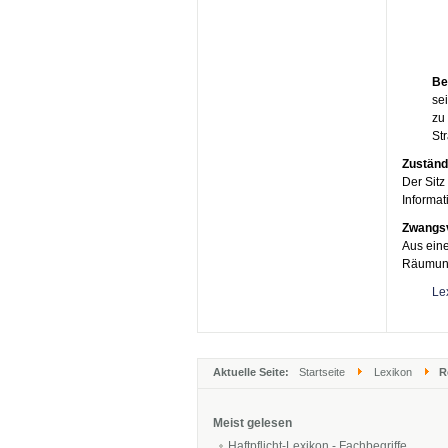
Be
se
zu
St
Zuständ
Der Sitz
Informat
Zwangsv
Aus eine
Räumung
Le
Aktuelle Seite:
Startseite
Lexikon
R
Meist gelesen
Haftpflicht-Lexikon - Fachbegriffe