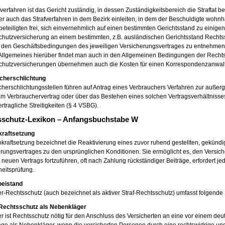
fverfahren ist das Gericht zuständig, in dessen Zuständigkeitsbereich die Straftat
r auch das Strafverfahren in dem Bezirk einleiten, in dem der Beschuldigte wohnha
eteiligten frei, sich einvernehmlich auf einen bestimmten Gerichtsstand zu einigen. 
chutzversicherung an einem bestimmten, z.B. ausländischen Gerichtsstand Recht
t den Geschäftsbedingungen des jeweiligen Versicherungsvertrages zu entnehmen. 
Allgemeines hierüber findet man auch in den Allgemeinen Bedingungen der Rechts
chutzversicherungen übernehmen auch die Kosten für einen Korrespondenzanwalt
cherschlichtung
herschlichtungsstellen führen auf Antrag eines Verbrauchers Verfahren zur außerge
em Verbrauchervertrag oder über das Bestehen eines solchen Vertragsverhältnis
ertragliche Streitigkeiten (§ 4 VSBG).
sschutz-Lexikon – Anfangsbuchstabe W
kraftsetzung
kraftsetzung bezeichnet die Reaktivierung eines zuvor ruhend gestellten, gekündig
rungsvertrages zu den ursprünglichen Konditionen. Sie ermöglicht es, den Versi
 neuen Vertrags fortzuführen, oft nach Zahlung rückständiger Beiträge, erfordert je
eitsprüfung.
eistand
r-Rechtsschutz (auch bezeichnet als aktiver Straf-Rechtsschutz) umfasst folgende
 Rechtsschutz als Nebenkläger
er ist Rechtsschutz nötig für den Anschluss des Versicherten an eine vor einem deu