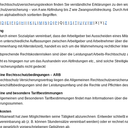
Rechtsschutzversicherungslexikon finden Sie verständliche Erklärungen zu den wi
chutzversicherung – von A wie Abfindung bis Z wie Zwangsvollstreckung. Durch A
en alphabethisch sortierten Begriffen.
|
D
|
E
|
F
|
G
|
H
|
I
|
K
|
L
|
M
|
N
|
O
|
P
| Q |
R
|
S
|
T
|
U
|
V
|
W
| X | Y |
Z
ng
. durch einen Sozialplan vereinbart, dass der Arbeitgeber bei Ausscheiden eines Mita
n unterschiedliche Auffassungen zwischen Arbeitgeber und Arbeitnehmer über die
menhang mit Altersteilzeit), handelt es sich um die Wahrnehmung rechtlicher Inte
tsprechende Rechtskostenrisiken sind über die Leistungsart Arbeits-Rechtsschutz 
ht es hingegen nur um das Aushandeln von Abfindungen etc., sind solche Streitigk
rsicherungsfalls nicht gedeckt
ine Rechtsschutzbedingungen – ARB
echtsschutz-Versicherungsvertrag liegen die Allgemeinen Rechtsschutzversicher
Geschäftsbedingungen sind der Leistungsumfang und die Rechte und Pflichten des
ine und besondere Tarifbestimmungen
Allgemeinen und Besonderen Tarifbestimmungen findet man Informationen über di
erungssummen.
kosten
tsanwalt hat zwei Möglichkeiten seine Tätigkeit abzurechnen. Entweder schließt 
vereinbarung ab (z. B. können Stundensätze vereinbart werden) oder er rechnet
ie gesetzlich vorgeschriebenen Gebühren ab.