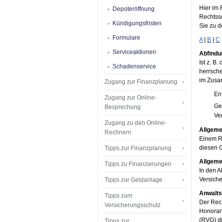
Hier im 
Depoteröffnung
Rechtss
Kündigungsfristen
Sie zu d
Formulare
A
|
B
|
C
Serviceaktionen
Abfindu
Ist z. B
Schadenservice
herrsche
im Zusam
Zugang zur Finanzplanung
En
Zugang zur Online-
Ge
Besprechung
Ve
Zugang zu den Online-
Allgeme
Rechnern
Einem R
diesen 
Tipps zur Finanzplanung
Allgeme
Tipps zu Finanzierungen
In den 
Versich
Tipps zur Geldanlage
Anwalts
Tipps zum
Der Rech
Versicherungsschutz
Honorar
(RVG) d
Tipps zur