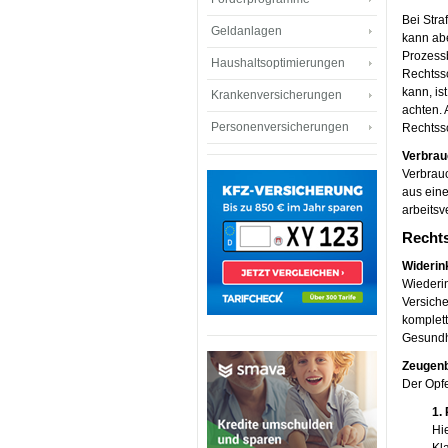
Bei Stra
Geldanlagen
kann abe
Prozessb
Haushaltsoptimierungen
Rechtss
kann, is
Krankenversicherungen
achten. 
Personenversicherungen
Rechtss
Verbrau
Verbrauc
aus ein
arbeitsv
Recht
Widerin
Wiederin
Versiche
komplett
Gesundh
Zeugenb
Der Opfe
1.
Hi