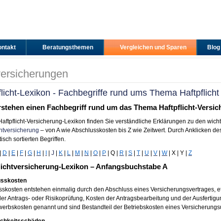
ntakt
Beratungsthemen
Vergleichen und Sparen
Blog
versicherungen
flicht-Lexikon - Fachbegriffe rund ums Thema Haftpflicht
rstehen einen Fachbegriff rund um das Thema Haftpflicht-Versic
Haftpflicht-Versicherung-Lexikon finden Sie verständliche Erklärungen zu den wich
chtversicherung
– von A wie Abschlusskosten bis Z wie Zeitwert. Durch Anklicken 
isch sortierten Begriffen.
|
D
|
E
|
F
|
G
|
H
|
I
|
J
|
K
|
L
|
M
|
N
|
O
|
P
| Q |
R
|
S
|
T
|
U
|
V
|
W
| X | Y |
Z
lichtversicherung-Lexikon – Anfangsbuchstabe A
usskosten
skosten entstehen einmalig durch den Abschluss eines Versicherungsvertrages, e
er Antrags- oder Risikoprüfung, Kosten der Antragsbearbeitung und der Ausfertig
werbskosten genannt und sind Bestandteil der Betriebskosten eines Versicherung