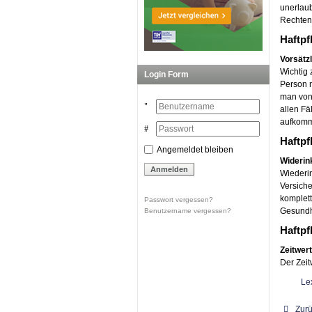
unerlaub
Rechten,
Haftpf
Vorsätzl
Wichtig 
Login Form
Person n
man von 
allen Fä
aufkom
Haftpf
Angemeldet bleiben
Widerin
Wiederin
Versiche
komplett
Passwort vergessen?
Gesundh
Benutzername vergessen?
Haftpf
Zeitwert
Der Zeit
Le
Zur