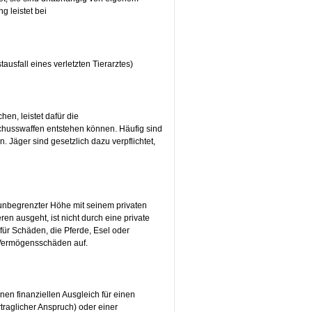
ng leistet bei
sfall eines verletzten Tierarztes)
n, leistet dafür die
chusswaffen entstehen können. Häufig sind
 Jäger sind gesetzlich dazu verpflichtet,
n unbegrenzter Höhe mit seinem privaten
n ausgeht, ist nicht durch eine private
 für Schäden, die Pferde, Esel oder
 Vermögensschäden auf.
en finanziellen Ausgleich für einen
traglicher Anspruch) oder einer