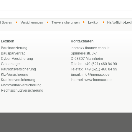
d Sparen
Versicherungen
Tierversicherungen
Lexikon
Haftpflicht-Lexi
Lexikon
Kontaktdaten
Baufinanzierung
inomaxx finance consult
Bausparvertrag
Spinnereistr. 3-7
Cyber-Versicherung
D-68307 Mannheim
Geldanlage
Telefon: +49 (621) 460 84 90
Kautionsversicherung
Telefax:
+49 (621) 460 84 99
Kfz-Versicherung
Email:
info@inomaxx.de
Krankenversicherung
Internet:
www.inomaxx.de
Photovoltaikversicherung
Rechtsschutzversicherung