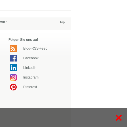
kon -
Top
Folgen Sie uns auf
Blog-RSS-Feed
Facebook
LinkedIn
Instagram
Pinterest
×