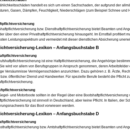
ichkeitsschäden
ählichkeitsschäden handelt es sich um einen Sachschaden, der aufgrund der allm
turen, Gasen, Dämpfen, Feuchtigkeit, Niederschlägen (zum Beispiel Schnee und 
tpflichtversicherung
haftpflichtversicherung bzw. Diensthaftpflichtversicherung bietet Beamten und Ange
der über den einer Privathaftpflichtversicherung hinausgeht. Im Ernstfall profitiert
ten Leistungsspektrum und vermeidet mit dieser dienstlichen Absicherung unerwü
lichtversicherung-Lexikon – Anfangsbuchstabe B
aftpflichtversicherung
ufshaftpflichtversicherung ist eine Haftpflichtversicherung, die Angehörige best
 Sie wird vor allem von Berufsgruppen in Anspruch genommen, deren Arbeitsfelder 
ige Versäumnisse Vermögensschäden anzurichten. Dazu gehören z. B. Ärzte, Recht
bzw. öffentlicher Dienst und Handwerker. Für spezielle Berufe besteht die Pflicht 
ftpflichtversicherung.
ftpflichtversicherung
egel- und Motorboote sollten in der Regel über eine Bootshaftpflichtversicherung v
tpflichtversicherung ist sinnvoll in Deutschland, aber keine Pflicht. In Italien, der
erungsnachweis für das Boot vorwiesen werden.
lichtversicherung-Lexikon – Anfangsbuchstabe D
aftpflichtversicherung
sthaftpflichtversicherung bzw. Amtshaftpflichtversicherung bietet Beamten und Ange