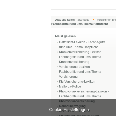
Aktuelle Seite:
Startseite
Vergleichen un
Fachbegriffe rund ums Thema Haftpflicht
Meist gelesen
Haftpflicht-Lexikon - Fachbegriffe
rund ums Thema Haftpflicht
Krankenversicherung-Lexikon -
Fachbegriffe rund ums Thema
Krankenversicherung
Versicherung-Lexikon -
Fachbegriffe rund ums Thema
Versicherung
Kfz-Versicherung-Lexikon
Mallorca-Police
Photovoltaikversicherung-Lexikon -
Fachbegriffe rund ums Thema
Photovoltaikversicherung
Rabattübertragung
Cookie Einstellungen
Rechtsschutz-Lexikon