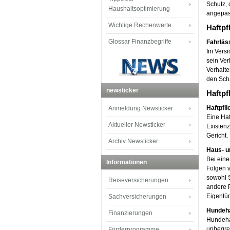
Schutz, 
Haushaltsoptimierung
angepass
Wichtige Rechenwerte
Haftpf
Glossar Finanzbegriffe
Fahrläs
Im Versi
sein Ver
Verhalte
den Sch
newsticker
Haftpf
Haftpfl
Anmeldung Newsticker
Eine Haf
Aktueller Newsticker
Existenz
Gericht
Archiv Newsticker
Haus- u
Bei eine
Informationen
Folgen v
sowohl S
Reiseversicherungen
andere 
Eigentü
Sachversicherungen
Hundeha
Finanzierungen
Hundehal
unbegre
Förderprogramme