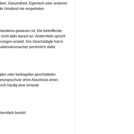
Leben, Gesundheit, Eigentum oder anderen
nde Umstand nie eingetreten.
 Handelns gewesen ist. Die betreffende
icht aktiv darauf an. Andernfalls spricht
rungen ersetzt. Der Geschädigte hat in
hadenverursacher persönlich dafür
ten oder beitragsfrei geschalteten
cherungsschutz ohne Abschluss eines
doch häufig eine erneute
ensfalls besitzt.