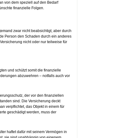
 man von dem speziell auf den Bedarf
nschte finanzielle Folgen.
emand zwar nicht beabsichtigt, aber durch
ffende Person den Schaden durch ein anderes
 Versicherung nicht oder nur teilweise für
en und schützt somit die finanzielle
rderungen abzuwehren – notfalls auch vor
erungsschutz, der vor den finanziellen
tanden sind. Die Versicherung deckt
 verpflichtet, das Objekt in einem für
rte geschädigt werden, muss der
er haftet dafür mit seinem Vermögen in
et, sie sind unabhängig von eigenem