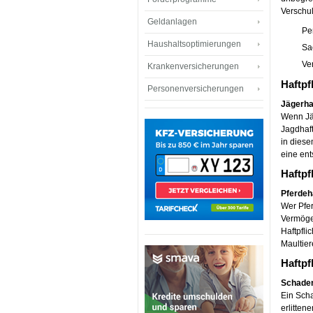
Verschul
Geldanlagen
Pe
Haushaltsoptimierungen
Sa
Ve
Krankenversicherungen
Haftpf
Personenversicherungen
Jägerhaf
Wenn Jä
Jagdhaf
in diese
eine ent
Haftpf
Pferdeha
Wer Pfer
Vermögen
Haftpfli
Maultier
Haftpf
Schade
Ein Scha
erlitten