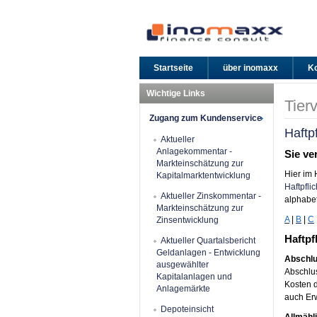
Startseite
über inomaxx
Ko
Wichtige Links
Tier
Zugang zum Kundenservice
Haftp
Aktueller
Anlagekommentar -
Sie ve
Markteinschätzung zur
Hier im 
Kapitalmarktentwicklung
Haftpfli
Aktueller Zinskommentar -
alphabet
Markteinschätzung zur
A
|
B
|
C
Zinsentwicklung
Haftpf
Aktueller Quartalsbericht
Geldanlagen - Entwicklung
Abschl
ausgewählter
Abschlus
Kapitalanlagen und
Kosten d
Anlagemärkte
auch Er
Depoteinsicht