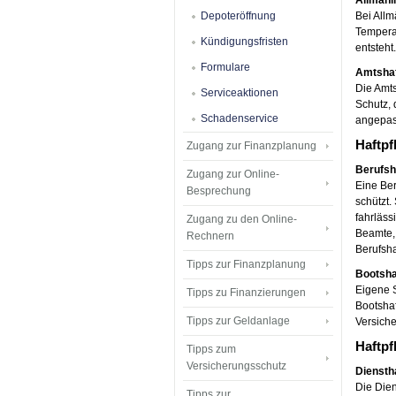
Allmähl
Depoteröffnung
Bei Allm
Tempera
Kündigungsfristen
entsteht.
Formulare
Amtshaf
Die Amts
Serviceaktionen
Schutz, 
Schadenservice
angepass
Haftpf
Zugang zur Finanzplanung
Berufsh
Zugang zur Online-
Eine Ber
Besprechung
schützt.
fahrläss
Zugang zu den Online-
Beamte, 
Rechnern
Berufsha
Tipps zur Finanzplanung
Bootsha
Eigene S
Tipps zu Finanzierungen
Bootshaf
Tipps zur Geldanlage
Versich
Haftpf
Tipps zum
Versicherungsschutz
Diensth
Die Dien
Tipps zur