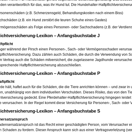
den verantwortlich für das, was ihr Hund tut. Die Hundehalter-Haftpflichtversicheru
rsonenschäden (z.B. Schmerzensgeld, Behandlungskosten nach einem Biss)
chschäden (z.B. ein Hund zerstört die teuren Schuhe eines Gastes)
rmögensschäden als Folge eines Personen- oder Sachschadens (z.B. der Verdienstau
lichtversicherung-Lexikon – Anfangsbuchstabe J
tpflicht
ger während der Pirsch einen Personen-, Sach- oder Vermögensschaden verursache
tpflichtversicherung. Dazu zählen auch Schäden, die durch die Verwendung von S
m Vertrag auch die Schäden mitversichert, die zugelassene Jagdhunde verursachen.
sprechende Haftpflichtversicherung abzuschließen.
lichtversicherung-Lexikon – Anfangsbuchstabe P
ftpflicht
de hält, haftet auch für die Schäden, die die Tiere anrichten können – und zwar i
, unabhängig von dem individuellen Verschulden. Dieses Risiko, das von den Tiere
chtversicherung gedeckt. Eine Pferdehalter-Haftpflichtversicherung hingegen leistet
e verursachen. In der Regel kommt diese Versicherung für Personen-, Sach- oder
lichtversicherung-Lexikon – Anfangsbuchstabe S
nersatzanspruch
densersatzanspruch ist das Recht einer geschädigten Person, vom Verursacher ein
en Schaden zu fordern. Dieser Anspruch kann sich aus einer Vertragsverletzung (ver