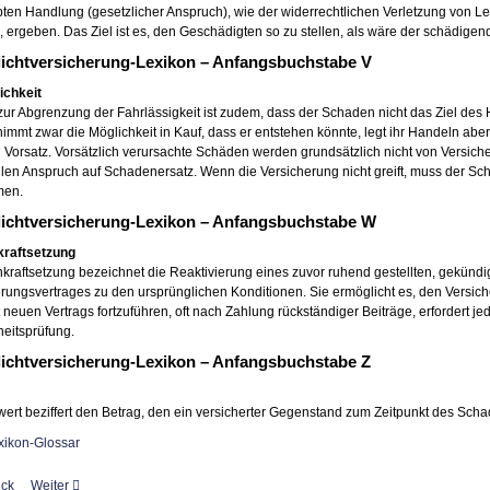
ten Handlung (gesetzlicher Anspruch), wie der widerrechtlichen Verletzung von 
 ergeben. Das Ziel ist es, den Geschädigten so zu stellen, als wäre der schädige
lichtversicherung-Lexikon – Anfangsbuchstabe V
ichkeit
zur Abgrenzung der Fahrlässigkeit ist zudem, dass der Schaden nicht das Ziel des
immt zwar die Möglichkeit in Kauf, dass er entstehen könnte, legt ihr Handeln aber n
Vorsatz. Vorsätzlich verursachte Schäden werden grundsätzlich nicht von Versiche
llen Anspruch auf Schadenersatz. Wenn die Versicherung nicht greift, muss der Sc
men.
lichtversicherung-Lexikon – Anfangsbuchstabe W
kraftsetzung
kraftsetzung bezeichnet die Reaktivierung eines zuvor ruhend gestellten, gekündig
rungsvertrages zu den ursprünglichen Konditionen. Sie ermöglicht es, den Versi
 neuen Vertrags fortzuführen, oft nach Zahlung rückständiger Beiträge, erfordert je
eitsprüfung.
lichtversicherung-Lexikon – Anfangsbuchstabe Z
wert beziffert den Betrag, den ein versicherter Gegenstand zum Zeitpunkt des Schad
xikon-Glossar
ück
Weiter