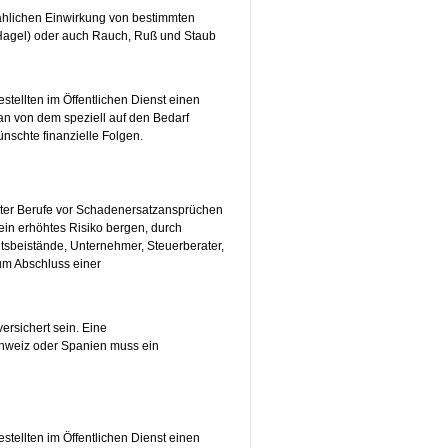
ählichen Einwirkung von bestimmten
Hagel) oder auch Rauch, Ruß und Staub
stellten im Öffentlichen Dienst einen
 man von dem speziell auf den Bedarf
nschte finanzielle Folgen.
immter Berufe vor Schadenersatzansprüchen
ein erhöhtes Risiko bergen, durch
sbeistände, Unternehmer, Steuerberater,
zum Abschluss einer
ersichert sein. Eine
 Schweiz oder Spanien muss ein
stellten im Öffentlichen Dienst einen