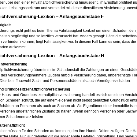
der über den einer Privathaftpflichtversicherung hinausgeht. Im Ernstfall profitiert
ten Leistungsspektrum und vermeidet mit dieser dienstlichen Absicherung unerwü
lichtversicherung-Lexikon – Anfangsbuchstabe F
sigkeit
cherungsrecht geht es beim Thema Fahrlässigkeit konkret um einen Schaden, den j
halten begünstigt und so letztlich verursacht hat. Anders gesagt: Hätte die betre
n verhindern können, liegt Fahrlässigkeit vor. In diesem Fall kann es sein, dass die
aden aufkommt.
lichtversicherung-Lexikon – Anfangsbuchstabe H
ichtversicherung
tpflichtversicherung übernimmt im Schadensfall die Zahlungen an einen Geschädigt
 des Versicherungsnehmers. Zudem hilft die Versicherung dabei, unberechtigte Fo
. Dies betrifft sowohl Sach- und Personenschäden als auch Vermögensschäden.
nd Grundbesitzerhaftpflichtversicherung
r Haus- und Grundbesitzerhaftpflichtversicherung handelt es sich um einen Versich
on Schäden schützt, die auf einem eigenen nicht selbst genutzten Grundstück ents
chäden an Personen als auch an Sachen ab. Als Eigentümer einer Immobilie ist man
Personen ungefährlichen Zustand zu halten. Wenn dennoch Personen oder Sachwe
mer Schadenersatz leisten.
lterhaftpflicht
ter müssen für den Schaden aufkommen, den ihre Hunde Dritten zufügen. Der Halt
nzter Höhe. Für Hundehalter gilt die sogenannte Gefährdungshaftung. Das bedeut