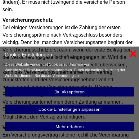
ändern). Er muss nicht zwingend die versicherte Person
sein.
Versicherungsschutz
Bei einigen Versicherungen ist die Zahlung der ersten
Versicherungsprämie nach Vertragsschluss besonders
wichtig. Denn bei manchen Versicherungsarten beginnt der
×
Versicherungsschutz erst dann, wenn der erste Beitrag bei
Cookie Einstellungen
der Versicherungsgesellschaft eingegangen ist. Wird die
erste Versicherungsprämie nicht fristgerecht überwiesen,
Diese Website verwendet Cookies zur Analyse von
Websitezugriffen/Marketingmaßnahmen. Durch die weitere Nutzung der
kann das Versicherungsunternehmen vom Vertrag
Website stimmen Sie dieser Verwendung zu.
zurücktreten und der Versicherungsnehmer verliert
rückwirkend seinen Versicherungsschutz. Werden
Ja, akzeptieren
Folgeüberweisungen nicht rechtzeitig geleistet, kann das
Versicherungsunternehmen deren Zahlung anmahnen.
Bleiben die Mahnungen erfolglos, hat der Versicherer die
Cookie-Einstellungen anpassen
Möglichkeit, den Vertrag zu kündigen.
Mehr erfahren
Versicherungsvertrag
Ein Versicherungsvertrag ist eine rechtliche Vereinbarung