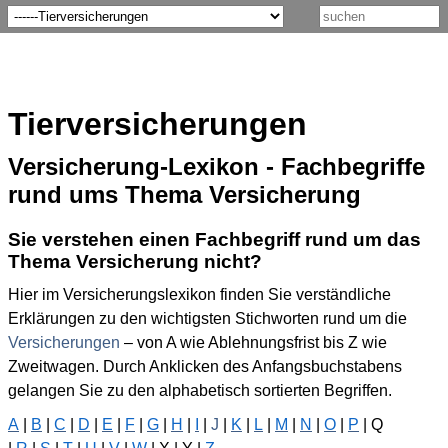
Tierversicherungen
Versicherung-Lexikon - Fachbegriffe
rund ums Thema Versicherung
Sie verstehen einen Fachbegriff rund um das
Thema Versicherung nicht?
Hier im Versicherungslexikon finden Sie verständliche
Erklärungen zu den wichtigsten Stichworten rund um die
Versicherungen
– von A wie Ablehnungsfrist bis Z wie
Zweitwagen. Durch Anklicken des Anfangsbuchstabens
gelangen Sie zu den alphabetisch sortierten Begriffen.
A
|
B
|
C
|
D
|
E
|
F
|
G
|
H
|
I
|
J
|
K
|
L
|
M
|
N
|
O
|
P
| Q