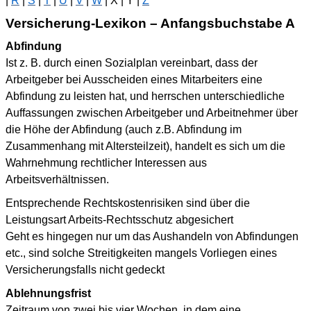
|
R
|
S
|
T
|
U
|
V
|
W
| X | Y |
Z
Versicherung-Lexikon – Anfangsbuchstabe A
Abfindung
Ist z. B. durch einen Sozialplan vereinbart, dass der
Arbeitgeber bei Ausscheiden eines Mitarbeiters eine
Abfindung zu leisten hat, und herrschen unterschiedliche
Auffassungen zwischen Arbeitgeber und Arbeitnehmer über
die Höhe der Abfindung (auch z.B. Abfindung im
Zusammenhang mit Altersteilzeit), handelt es sich um die
Wahrnehmung rechtlicher Interessen aus
Arbeitsverhältnissen.
Entsprechende Rechtskostenrisiken sind über die
Leistungsart Arbeits-Rechtsschutz abgesichert
Geht es hingegen nur um das Aushandeln von Abfindungen
etc., sind solche Streitigkeiten mangels Vorliegen eines
Versicherungsfalls nicht gedeckt
Ablehnungsfrist
Zeitraum von zwei bis vier Wochen, in dem eine