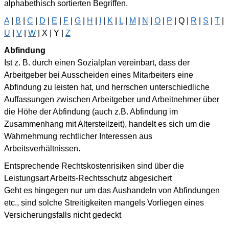
alphabethisch sortierten Begriffen.
A
|
B
|
C
|
D
|
E
|
F
|
G
|
H
|
I
|
K
|
L
|
M
|
N
|
O
|
P
| Q |
R
|
S
|
T
|
U
|
V
|
W
| X | Y |
Z
Abfindung
Ist z. B. durch einen Sozialplan vereinbart, dass der
Arbeitgeber bei Ausscheiden eines Mitarbeiters eine
Abfindung zu leisten hat, und herrschen unterschiedliche
Auffassungen zwischen Arbeitgeber und Arbeitnehmer über
die Höhe der Abfindung (auch z.B. Abfindung im
Zusammenhang mit Altersteilzeit), handelt es sich um die
Wahrnehmung rechtlicher Interessen aus
Arbeitsverhältnissen.
Entsprechende Rechtskostenrisiken sind über die
Leistungsart Arbeits-Rechtsschutz abgesichert
Geht es hingegen nur um das Aushandeln von Abfindungen
etc., sind solche Streitigkeiten mangels Vorliegen eines
Versicherungsfalls nicht gedeckt