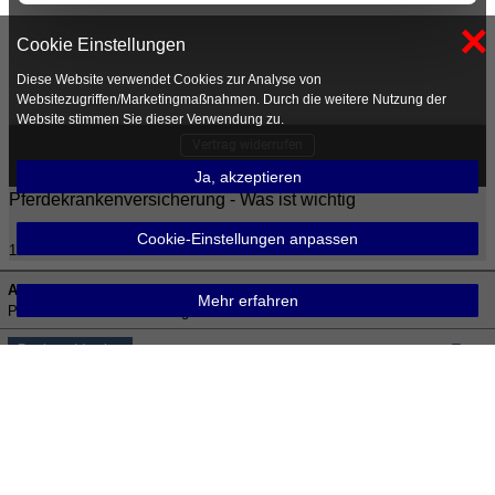
×
Cookie Einstellungen
Diese Website verwendet Cookies zur Analyse von
Websitezugriffen/Marketingmaßnahmen. Durch die weitere Nutzung der
Website stimmen Sie dieser Verwendung zu.
Ja, akzeptieren
Pferdekrankenversicherung - Was ist wichtig
Cookie-Einstellungen anpassen
1.
Aktuelle Seite:
Startseite
Sachversicherungen
Tierversicherungen
Mehr erfahren
Pferde-Krankenversicherung
Desktop Version
Top
Impressum
Disclaimer (Haftungsausschluss)
Datenschutzerklärung
Erstinformation
Bildnachweis